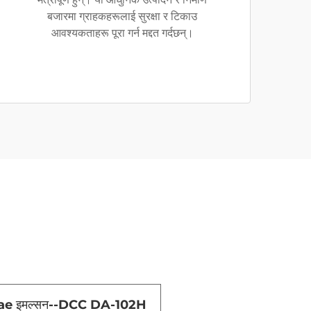
बजारमा ग्राहकहरूलाई सुरक्षा र टिकाउ
आवश्यकताहरू पूरा गर्न मद्दत गर्दछन्।
ae इमल्सन--DCC DA-102H