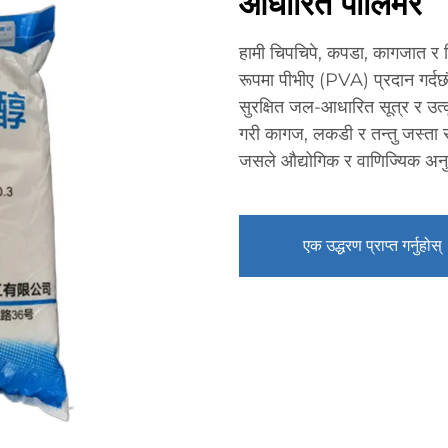
आधारित पोलिमर
हामी चिपचिपे, कपडा, कागजात र निर
रूपमा पीभीए (PVA) प्रदान गर्दछौ
सुरक्षित जल-आधारित सूत्र र उत्क
गरी कागज, लकडी र तन्तु जस्ता 
जसले औद्योगिक र वाणिज्यिक अनु
एक उद्धरण प्राप्त गर्नुहोस्