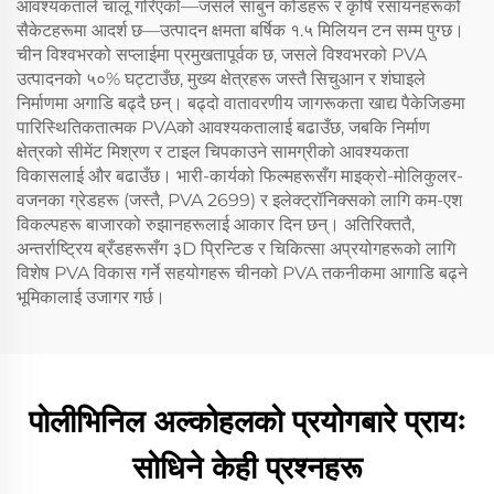
आवश्यकताले चालू गरिएको—जसले साबुन कोडहरू र कृषि रसायनहरूको
सैकेटहरूमा आदर्श छ—उत्पादन क्षमता बर्षिक १.५ मिलियन टन सम्म पुग्छ।
चीन विश्वभरको सप्लाईमा प्रमुखतापूर्वक छ, जसले विश्वभरको PVA
उत्पादनको ५०% घट्टाउँछ, मुख्य क्षेत्रहरू जस्तै सिचुआन र शंघाइले
निर्माणमा अगाडि बढ्दै छन्। बढ्दो वातावरणीय जागरूकता खाद्य पैकेजिङमा
पारिस्थितिकतात्मक PVAको आवश्यकतालाई बढाउँछ, जबकि निर्माण
क्षेत्रको सीमेंट मिश्रण र टाइल चिपकाउने सामग्रीको आवश्यकता
विकासलाई और बढाउँछ। भारी-कार्यको फिल्महरूसँग माइक्रो-मोलिकुलर-
वजनका ग्रेडहरू (जस्तै, PVA 2699) र इलेक्ट्रॉनिक्सको लागि कम-एश
विकल्पहरू बाजारको रुझानहरूलाई आकार दिन छन्। अतिरिक्ततै,
अन्तर्राष्ट्रिय ब्रँडहरूसँग ३D प्रिन्टिङ र चिकित्सा अप्रयोगहरूको लागि
विशेष PVA विकास गर्ने सहयोगहरू चीनको PVA तकनीकमा आगाडि बढ्ने
भूमिकालाई उजागर गर्छ।
पोलीभिनिल अल्कोहलको प्रयोगबारे प्रायः
सोधिने केही प्रश्नहरू