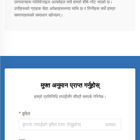
उत्पादनहरू पलिविनाइल अल्कोहल सधैं हाम्रो शीर्ष-नोट भएको छ।
उनीहरूको ग्राहक सेवा अपेक्षाहरूभन्दा माथि छ र तिनीहरू सधैं हाम्रा
समस्याहरूको समाधान खोज्छन्।
मुफ्त अनुमान प्राप्त गर्नुहोस्
हाम्रो प्रतिनिधि तपाईंसँग शीघ्रै सम्पर्क गरिनेछ।
इमेल
0/100