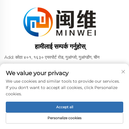
हामीलाई सम्पर्क गर्नुहोस्
Add: कोठा ४०१, १६३० एयरपोर्ट रोड, गुआंग्जो, गुआंग्डोंग, चीन
टेलिफोन:
+86 02036309000
We value your privacy
फोन/वीच्याट/व्हाट्सएप:
+86 15180199394
+86 18475997413
We use cookies and similar tools to provide our services.
If you don't want to accept all cookies, click Personalize
ईमेल:
[email protected]
cookies.
Accept all
कॉपीराइट © 2024 ग्वांगझोऊ मिनवेई पीवीए सेल्स कम्पनी, लिमिटेड द्वारा। -
गोपनीयता नीति
Personalize cookies