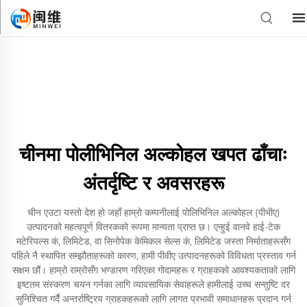
चीनमा पोलीभिनिल अल्कोहल खपत ढाँचाः
अंतर्दृष्टि र अवसरहरू
चीन एउटा यस्तो देश हो जहाँ हाम्रो कम्पनीलाई पोलिभिनिल अल्कोहल (पीभीए)
उत्पादनको महत्वपूर्ण वितरकको रूपमा मान्यता प्राप्त छ। एन्हुई वानवे हाई-टेक
मटेरियल्स कं, लिमिटेड, वा सिनोपेक केमिकल सेल्स कं, लिमिटेड जस्ता निर्माताहरूसँग
पहिले नै स्थापित सम्झौताहरूको कारण, हामी पीवीए उत्पादनहरूको विविधता प्रस्ताव गर्न
सक्षम छौं। हाम्रो राम्रोसँग भण्डारण गरिएका गोदामहरू र ग्राहकको आवश्यकताको लागि
इष्टतम संस्करण चयन गर्नका लागि व्यावसायिक सेवाहरूले हामीलाई उच्च सन्तुष्टि दर
सुनिश्चित गर्दै अन्तर्राष्ट्रिय ग्राहकहरूको लागि लागत प्रभावी समाधानहरू प्रदान गर्न