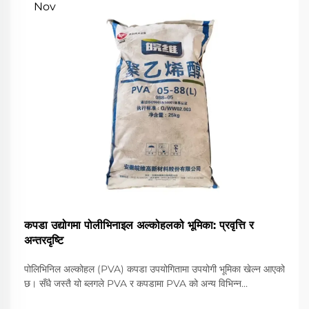
Nov
कपडा उद्योगमा पोलीभिनाइल अल्कोहलको भूमिका: प्रवृत्ति र
अन्तरदृष्टि
पोलिभिनिल अल्कोहल (PVA) कपडा उपयोगितामा उपयोगी भूमिका खेल्न आएको
छ। सँधै जस्तै यो ब्लगले PVA र कपडामा PVA को अन्य विभिन्न
अनुप्रयोगहरू साथै कपडाहरूमा PVA को भविष्यलाई आकार दिन जिम्मेवार