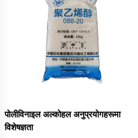
पोलीविनाइल अल्कोहल अनुप्रयोगहरूमा
विशेषज्ञता