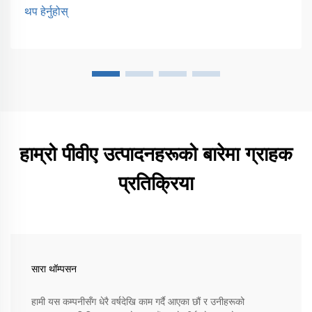
प्रवृत्तिहरूमा केन्द्रित हुनेछ। कामको रूपमा ...
थप हेर्नुहोस्
हाम्रो पीवीए उत्पादनहरूको बारेमा ग्राहक
प्रतिक्रिया
सारा थॉम्पसन
हामी यस कम्पनीसँग धेरै वर्षदेखि काम गर्दै आएका छौं र उनीहरूको