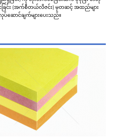
ြင်ခြင်း (အက်စီတယ်လိဇင်း) မှတဆင့် အထည်များ
လုပ်ဆောင်ချက်များပေးသည်။