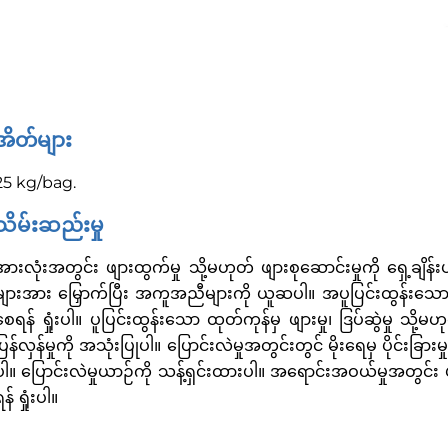
အိတ်များ
25 kg/bag.
သိမ်းဆည်းမှု
အားလုံးအတွင်း ဖျားထွက်မှု သို့မဟုတ် ဖျားစုဆောင်းမှုကို ရှေ့ချ
များအား မြှောက်ပြီး အကူအညီများကို ယူဆပါ။ အပူပြင်းထွန်းသော သိ
စေရန် ရှုံးပါ။ ပူပြင်းထွန်းသော ထုတ်ကုန်မှ ဖျားမှု၊ ဒြပ်ဆွဲမှု သိ
ပြန်လှန်မှုကို အသုံးပြုပါ။ ပြောင်းလဲမှုအတွင်းတွင် မိုးရေမှ ပိုင်း
ပါ။ ပြောင်းလဲမှုယာဉ်ကို သန့်ရှင်းထားပါ။ အရောင်းအဝယ်မှုအတွင်း 
န် ရှုံးပါ။