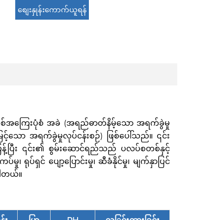
စျေးနှုန်းကောက်ယူရန်
ကြေးပုံစံ အခဲ (အရည်ဓာတ်နိမ့်သော အရက်ခွဲမှု
်သော အရက်ခွဲမှုလုပ်ငန်းစဉ်) ဖြစ်ပေါ်သည်။ ၎င်း
ပြန့်ပြီး ၎င်း၏ စွမ်းဆောင်ရည်သည် ပလပ်စတစ်နှင့်
ရုပ်ရှင် ပျော့ပြောင်းမှု၊ ဆီခံနိုင်မှု၊ မျက်နှာပြင်
ိပါတယ်။