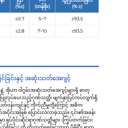
န်း
ပြာ
PH
သွြင်းထားခြင်း
(%≤)
(တန်ဖိုး)
(% ≥)
≤0.7
5~7
≥93.5
≤2.8
7~10
≥93.5
ြင်ခြင်းနှင့် အဆုံးသတ်အေဂျင့်
ဗီနွဲ့ အိုဟာ ၀ါဂွမ်းအဆုံးသတ်အေဂျင့်များရှိ ဓာတု
ြုလုပ်ပေးသည့်ဂုဏ်သတ္တိ၊ မျက်နှာပြင်ကပ်လျက်ရှိ
့် ပတ်ဝန်းကျင်နှင့် ကိုက်ညီမှုတို့ကြောင့် အဓိက
်အပိုင်းအဖြစ် ပြောင်းလဲလာခဲ့သည်။ ၎င်း၏အခန်း
ှာ ရုပ်ပိုင်းဆိုင်ရာဂုဏ်သတ္တိများ (ကြွပ်တက်ခြင်း၊
်ရည်ရှိခြင်း) ကို တိုးတက်စေခြင်းထက် ပိုမိုပြီး ဓာတု