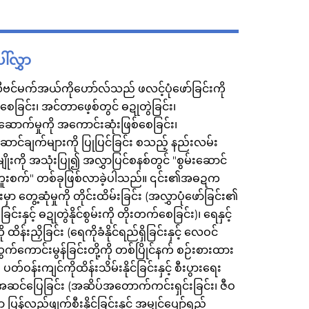
်လွှာ
ဗင်မက်အယ်ကိုဟော်လ်သည် ဖလင့်ပုံဖော်ခြင်းကို
မာစေခြင်း၊ အင်တာဖေ့စ်တွင် ဓဍုတွဲခြင်း၊
ာက်မှုကို အကောင်းဆုံးဖြစ်စေခြင်း၊
ောင်ချက်များကို ပြုပြင်ခြင်း စသည့် နည်းလမ်း
ိုးကို အသုံးပြု၍ အလွှာပြင်စနစ်တွင် "စွမ်းဆောင်
ူးစက်" တစ်ခုဖြစ်လာခဲ့ပါသည်။ ၎င်း၏အဓဍက
းမှာ တွေ့ဆုံမှုကို တိုင်းထိမ်းခြင်း (အလွှာပုံဖော်ခြင်း၏
ြင်းနှင့် ဓဍုတွဲနိုင်စွမ်းကို တိုးတက်စေခြင်း)၊ ရေနှင့်
ထိန်းညှိခြင်း (ရေကိုခံနိုင်ရည်ရှိခြင်းနှင့် လေဝင်
်ကောင်းမွန်ခြင်းတို့ကို တစ်ပြိုင်နက် စဉ်းစားထား
၊ ပတ်ဝန်းကျင်ကိုထိန်းသိမ်းနိုင်ခြင်းနှင့် စီးပွားရေး
ဆင်ပြေခြင်း (အဆိပ်အတောက်ကင်းရှင်းခြင်း၊ ဇီဝ
ာ ပြန်လည်ဖျက်စီးနိုင်ခြင်းနှင့် အမျှင်ပျော်ရည်