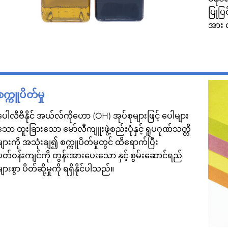
ပြုပ
အား 
စက္ကူပိတ်မှု
ပေါလီဗီနိုင် အယ်လ်ကိုဟော (OH) အုပ်စုများဖြင့် ပေါများ
သော ထူးခြားသော မော်လီကျူးဖွဲ့စည်းပုံနှင့် ရူပဂုဏ်သတ္တိ
များကို အသုံးချ၍ စက္ကူပိတ်မှုတွင် ထိရောက်ပြီး
ပတ်ဝန်းကျင်ကို တွန်းအားပေးသော နှင့် စွမ်းဆောင်ရည်
များစွာ ပိတ်ဆို့မှုကို ရရှိနိုင်ပါသည်။