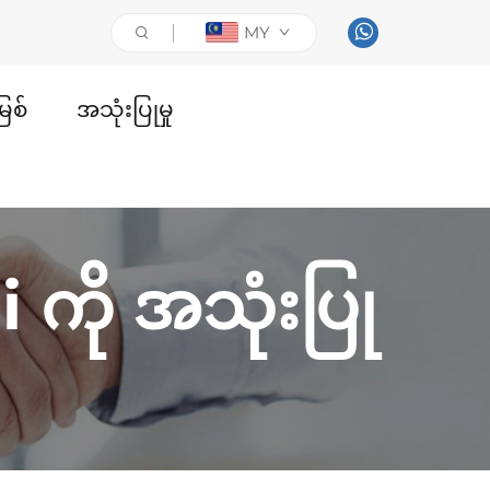
MY
ြစ်
အသုံးပြုမှု
ကို အသုံးပြု