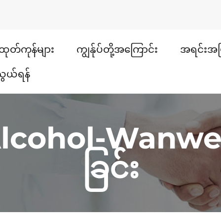
ထုတ်ကုန်များ
ကျွန်ုပ်တို့အကြောင်း
အရင်းအမ
သွယ်ရန်
lcohol-Wanwei 
ခြင်း