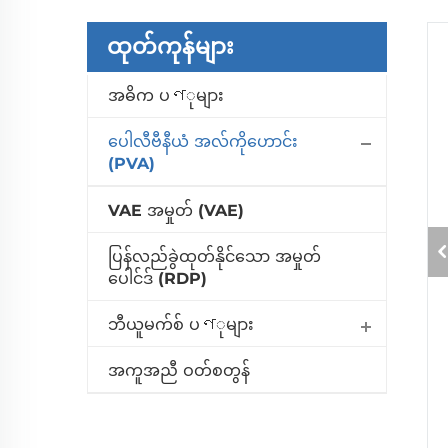
ထုတ်ကုန်များ
အဓိက ပণုများ
ပေါလီဗီနီယံ အလ်ကိုဟောင်း
(PVA)
VAE အမှုတ် (VAE)
ပြန်လည်ခွဲထုတ်နိုင်သော အမှုတ်
ပေါင်ဒ် (RDP)
ဘီယူမက်စ် ပণုများ
အကူအညီ ဝတ်စတွန်