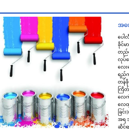
အပေါ
ပေါလီ
ခိုင်
တည်ဆေ
လုပ်ဆ
လေးမျ
ရည်က
တန်ဖို
ကြိတ်ခ
လေကို 
လေထွက
ခြင်း)
အရ အ
ဆိုင်ရ