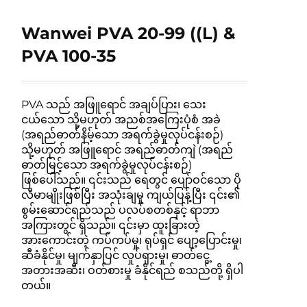
Wanwei PVA 20-99 ((L) &
PVA 100-35
PVA သည် အဖြူရောင် အချပ်ပြား၊ သေး
ငယ်သော သို့မဟုတ် အညစ်အကြေးပုံစံ အခဲ
(အရည်ဓာတ်နိမ့်သော အရက်ခွဲမှုလုပ်ငန်းစဉ်)
သို့မဟုတ် အဖြူရောင် အရည်ဓာတ်ကျဲ (အရည်
ဓာတ်မြင့်သော အရက်ခွဲမှုလုပ်ငန်းစဉ်)
ဖြစ်ပေါ်သည်။ ၎င်းသည် ရေတွင် ပျော်ဝင်သော ပို
လီမာမျိုးဖြစ်ပြီး အသုံးချမှု ကျယ်ပြန့်ပြီး ၎င်း၏
စွမ်းဆောင်ရည်သည် ပလပ်စတစ်နှင့် ရာဘာ
အကြားတွင် ရှိသည်။ ၎င်းမှာ ထူးခြားတဲ့
အားကောင်းတဲ့ ကပ်ကပ်မှု၊ ရုပ်ရှင် ပျော့ပြောင်းမှု၊
ဆီခံနိုင်မှု၊ မျက်နှာပြင် လှုပ်ရှားမှု၊ ဓာတ်ငွေ့
အတားအဆီး၊ ဝတ်စားမှု ခံနိုင်ရည် စသည်တို့ ရှိပါ
တယ်။