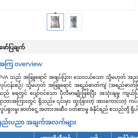
ဖော်ပြချက်
အကြ overview
PVA သည် အဖြူရောင် အချပ်ပြား၊ သေးငယ်သော သို့မဟုတ် အညစ်အ
လုပ်ငန်းစဉ်) သို့မဟုတ် အဖြူရောင် အရည်ဓာတ်ကျဲ (အရည်ဓာတ်မြင့
သည် ရေတွင် ပျော်ဝင်သော ပိုလီမာမျိုးဖြစ်ပြီး အသုံးချမှု ကျယ်
ရာဘာအကြားတွင် ရှိသည်။ ၎င်းမှာ ထူးခြားတဲ့ အားကောင်းတဲ့ ကပ်ကပ်မှု၊ 
လှုပ်ရှားမှု၊ ဓာတ်ငွေ့ အတားအဆီး၊ ဝတ်စားမှု ခံနိုင်ရည် စသည်တို့ ရှ
နည်းပညာ အချက်အလက်များ