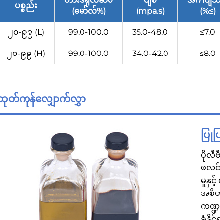
ဟားဒရိုလီဆစ်
ပျစ်
အင်္ဂါပျံသ
ပစ္စည်း
(မော်လ်%)
(mpa.s)
(%≤)
၂၀-၉၉ (L)
99.0-100.0
35.0-48.0
≤7.0
၂၀-၉၉ (H)
99.0-100.0
34.0-42.0
≤8.0
ထုတ်ကုန်လျှောက်လွှာ
ပြုပ
ပိုလီ
ဖလင်ပ
မှုနှင
အစိတ
ကဏ္ဍမ
ခံနိုင