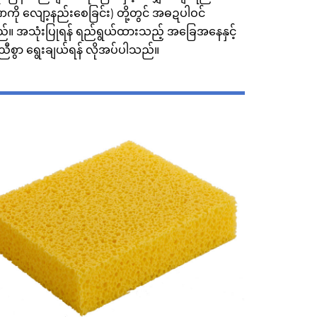
ို လျော့နည်းစေခြင်း) တို့တွင် အဓဍပါဝင်
်။ အသုံးပြုရန် ရည်ရွယ်ထားသည့် အခြေအနေနှင့်
ညီစွာ ရွေးချယ်ရန် လိုအပ်ပါသည်။