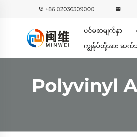
+86 02036309000
ပင်မစာမျက်နှာ
ကျွန်ုပ်တို့အား ဆက်
Polyvinyl A