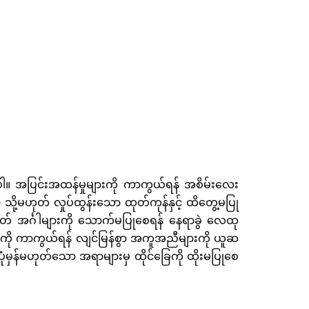
ိန်းပါ။ အပြင်းအထန်မှုများကို ကာကွယ်ရန် အစိမ်းလေး
ု့မဟုတ် လှုပ်ထွန်းသော ထုတ်ကုန်နှင့် ထိတွေ့မပြု
ု့မဟုတ် အင်္ဂါများကို သောက်မပြုစေရန် နေရာခွဲ လေထု
ခြားမှုကို ကာကွယ်ရန် လျင်မြန်စွာ အကူအညီများကို ယူဆ
ပုံမှန်မဟုတ်သော အရာများမှ ထိုင်ခြေကို ထိုးမပြုစေ