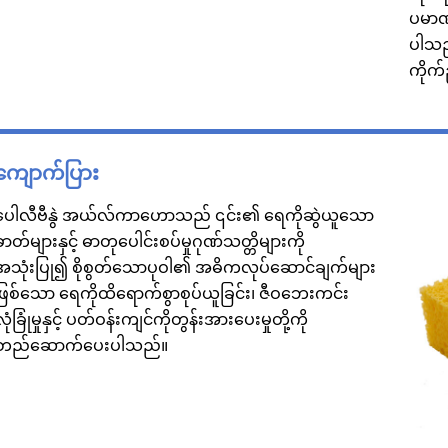
ပမာဏက
ပါသည
ကိုက်
ကျောက်ပြား
ပေါလီဗီနွဲ အယ်လ်ကာဟောသည် ၎င်း၏ ရေကိုဆွဲယူသော
ဓာတ်များနှင့် ဓာတုပေါင်းစပ်မှုဂုဏ်သတ္တိများကို
အသုံးပြု၍ စိုစွတ်သောပုဝါ၏ အဓိကလုပ်ဆောင်ချက်များ
ဖြစ်သော ရေကိုထိရောက်စွာစုပ်ယူခြင်း၊ ဇီဝဘေးကင်း
လုံခြုံမှုနှင့် ပတ်ဝန်းကျင်ကိုတွန်းအားပေးမှုတို့ကို
တည်ဆောက်ပေးပါသည်။