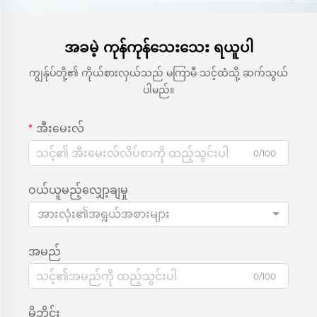
အခမဲ့ ကုန်ကုန်သေးသေး ရယူပါ
ကျွန်ုပ်တို့၏ ကိုယ်စားလှယ်သည် မကြာမီ သင့်ထံသို့ ဆက်သွယ်
ပါမည်။
အီးမေးလ်
0/100
ဝယ်ယူမည့်လျှော့ချမှု
အားလုံး၏အရွယ်အစားများ
အမည်
0/100
မိုဘိုင်း