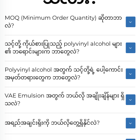
MOQ (Minimum Order Quantity) ဆိုတာဘာ
လဲ?
သင့်တို့ ကိုယ်စားပြုသည့် polyvinyl alcohol များ
၏ ဘရောင်းများက ဘာတွေလဲ?
Polyvinyl alcohol အတွက် သင့်တို့ရဲ့ ပေါ့ကောင်း
အမှတ်တရားတွေက ဘာတွေလဲ?
VAE Emulsion အတွက် ဘယ်လို အချိုးချိန်များ ရှိ
သလဲ?
အရည်အချင်းရိုးကို ဘယ်လိုတွေ့ရှိနိုင်လဲ?