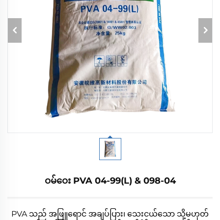
ဝမ်ဝေး PVA 04-99(L) & 098-04
PVA သည် အဖြူရောင် အချပ်ပြား၊ သေးငယ်သော သို့မဟုတ်