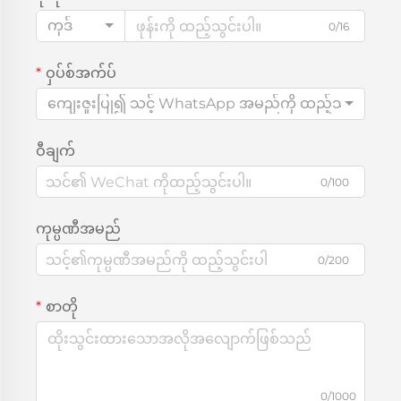
ကုဒ်
0/16
ဝှပ်စ်အက်ပ်
ကျေးဇူးပြု၍ သင့် WhatsApp အမည်ကို ထည့်သွင်းပါ
ဝီချက်
0/100
ကုမ္ပဏီအမည်
0/200
စာတို
0/1000