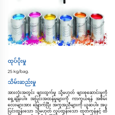
ထုပ်ပိုးမှု
25 kg/bag.
သိမ်းဆည်းမှု
အားလုံးအတွင်း ဖျားထွက်မှု သို့မဟုတ် ဖျားစုဆောင်းမှုကို
ရှေ့ချိန်းပါ။ အပြင်းအထန်မှုများကို ကာကွယ်ရန် အစိမ်း
လေးများအား မြှောက်ပြီး အကူအညီများကို ယူဆပါ။ အပူ
ပြင်းထွန်းသော သို့မဟုတ် လှုပ်ထွန်းသော ထုတ်ကုန်နှင့် ထိ