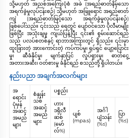
သို့မဟုတ် အညစ်အကြေးပုံစံ အခဲ (အရည်ဓာတ်နိမ့်သော
အရက်ခွဲမှုလုပ်ငန်းစဉ်) သို့မဟုတ် အဖြူရောင် အရည်ဓာတ်
ကျဲ (အရည်ဓာတ်မြင့်သော အရက်ခွဲမှုလုပ်ငန်းစဉ်)
ဖြစ်ပေါ်သည်။ ၎င်းသည် ရေတွင် ပျော်ဝင်သော ပိုလီမာမျိုး
ဖြစ်ပြီး အသုံးချမှု ကျယ်ပြန့်ပြီး ၎င်း၏ စွမ်းဆောင်ရည်
သည် ပလပ်စတစ်နှင့် ရာဘာအကြားတွင် ရှိသည်။ ၎င်းမှာ
ထူးခြားတဲ့ အားကောင်းတဲ့ ကပ်ကပ်မှု၊ ရုပ်ရှင် ပျော့ပြောင်း
မှု၊ ဆီခံနိုင်မှု၊ မျက်နှာပြင် လှုပ်ရှားမှု၊ ဓာတ်ငွေ့
အတားအဆီး၊ ဝတ်စားမှု ခံနိုင်ရည် စသည်တို့ ရှိပါတယ်။
နည်းပညာ အချက်အလက်များ
အ
ပစ္စည်း
စံနှုန်း
ရောင်း
သစ်
ဟား
ပုံမှန်
အဆင့်
ဒရိုလီ
အင်္ဂါ
အဆင့်
ပျစ်
ပြာ
အမည်
ဆစ်
ပျံသန်း
အမည်
(mpa.s)
(%≤)
(
များ
(မော်
(%≤)
များ
လ်%)