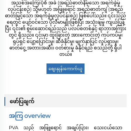
အညစ်အကြေးပုံစံ အခဲ (အရည်ဓာတ်နိမ့်သော အရက်ခွဲမှု
လုပ်ငန်းစဉ်) သို့မဟုတ် အဖြူရောင် အရည်ဓာတ်ကျဲ (အရည်
ဓာတ်မြင့်သော အရက်ခွဲမှုလုပ်ငန်းစဉ်) ဖြစ်ပေါ်သည်။ ၎င်းသည်
ရေတွင် ပျော်ဝင်သော ပိုလီမာမျိုးဖြစ်ပြီး အသုံးချမှု ကျယ်ပြန့်
ပြီး ၎င်း၏ စွမ်းဆောင်ရည်သည် ပလပ်စတစ်နှင့် ရာဘာအကြား
တွင် ရှိသည်။ ၎င်းမှာ ထူးခြားတဲ့ အားကောင်းတဲ့ ကပ်ကပ်မှု၊
ရုပ်ရှင် ပျော့ပြောင်းမှု၊ ဆီခံနိုင်မှု၊ မျက်နှာပြင် လှုပ်ရှားမှု၊
ဓာတ်ငွေ့ အတားအဆီး၊ ဝတ်စားမှု ခံနိုင်ရည် စသည်တို့ ရှိပါ
တယ်။
စျေးနှုန်းကောက်ယူ
ရန်
ဖော်ပြချက်
အကြ overview
PVA သည် အဖြူရောင် အချပ်ပြား၊ သေးငယ်သော