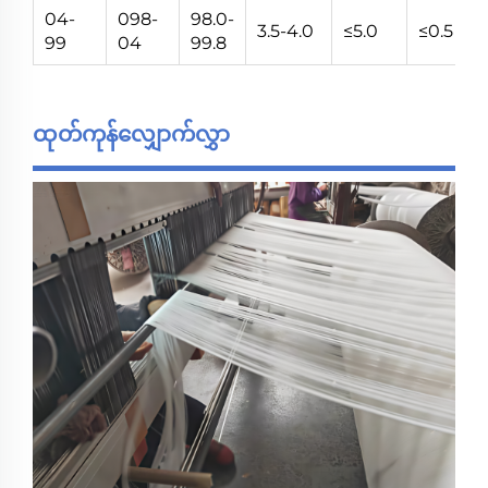
04-
098-
98.0-
3.5-4.0
≤5.0
≤0.5
5
99
04
99.8
ထုတ်ကုန်လျှောက်လွှာ