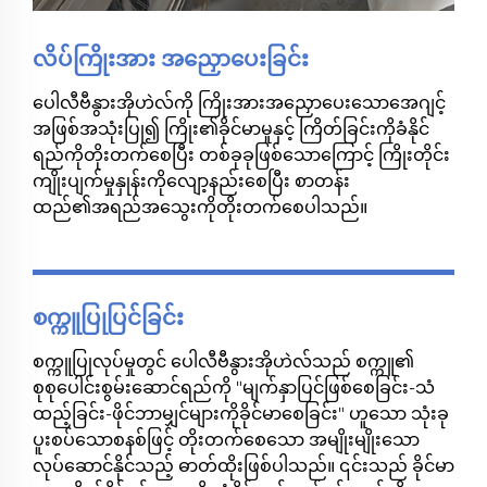
လိပ်ကြိုးအား အညှောပေးခြင်း
ပေါလီဗီနွားအိုဟဲလ်ကို ကြိုးအားအညှောပေးသောအေဂျင့်
အဖြစ်အသုံးပြု၍ ကြိုး၏ခိုင်မာမှုနှင့် ကြိတ်ခြင်းကိုခံနိုင်
ရည်ကိုတိုးတက်စေပြီး တစ်ခုခုဖြစ်သောကြောင့် ကြိုးတိုင်း
ကျိုးပျက်မှုနှုန်းကိုလျော့နည်းစေပြီး စာတန်း
ထည်၏အရည်အသွေးကိုတိုးတက်စေပါသည်။
စက္ကူပြုပြင်ခြင်း
စက္ကူပြုလုပ်မှုတွင် ပေါလီဗီနွားအိုဟဲလ်သည် စက္ကူ၏
စုစုပေါင်းစွမ်းဆောင်ရည်ကို "မျက်နှာပြင်ဖြစ်စေခြင်း-သံ
ထည့်ခြင်း-ဖိုင်ဘာမျှင်များကိုခိုင်မာစေခြင်း" ဟူသော သုံးခု
ပူးစပ်သောစနစ်ဖြင့် တိုးတက်စေသော အမျိုးမျိုးသော
လုပ်ဆောင်နိုင်သည့် ဓာတ်ထိုးဖြစ်ပါသည်။ ၎င်းသည် ခိုင်မာ