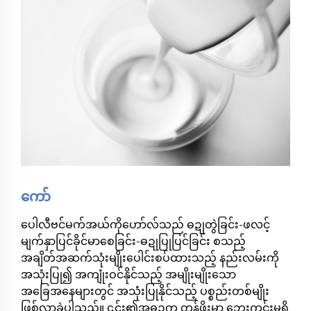
ကော်
ပေါလီဗင်မက်အယ်ကိုဟော်လ်သည် ဓဍုတွဲခြင်း-ဖလင့်
မျက်နှာပြင်ခိုင်မာစေခြင်း-ဓဍုပြုပြင်ခြင်း စသည့်
အချိတ်အဆက်သုံးမျိုးပေါင်းစပ်ထားသည့် နည်းလမ်းကို
အသုံးပြု၍ အကျုံးဝင်နိုင်သည့် အမျိုးမျိုးသော
အခြေအနေများတွင် အသုံးပြုနိုင်သည့် ပစ္စည်းတစ်မျိုး
ဖြစ်လာခဲ့ပါသည်။ ၎င်း၏အဓဍက တန်ဖိုးမှာ ဘေးကင်းမှုရှိ