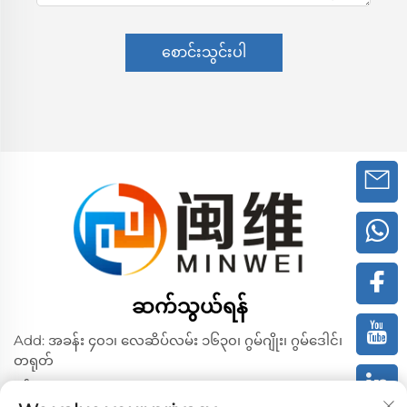
စောင်းသွင်းပါ
ဆက်သွယ်ရန်
Add: အခန်း ၄၀၁၊ လေဆိပ်လမ်း ၁၆၃၀၊ ဂွမ်ဂျိုး၊ ဂွမ်ဒေါင်၊
တရုတ်
ဖုန်း:
+86 02036309000