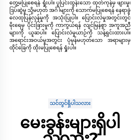
တွေ့မပြုစေရန် ရှုံးပါ။ ပူပြင်းထွန်းသော ထုတ်ကုန်မှ ဖျားမှု၊
ဒြပ်ဆွဲမှု သို့မဟုတ် အင်္ဂါများကို သောက်မပြုစေရန် နေရာခွဲ
လေထုပြန်လှန်မှုကို အသုံးပြုပါ။ ပြောင်းလဲမှုအတွင်းတွင်
မိုးရေမှ ပိုင်းခြားမှုကို ကာကွယ်ရန် လျင်မြန်စွာ အကူအညီ
များကို ယူဆပါ။ ပြောင်းလဲမှုယာဉ်ကို သန့်ရှင်းထားပါ။
အရောင်းအဝယ်မှုအတွင်း ပုံမှန်မဟုတ်သော အရာများမှ
ထိုင်ခြေကို ထိုးမပြုစေရန် ရှုံးပါ။
သင်တွင်ရှိပါသလား
မေးခွန်းများရှိပါ
သလား?