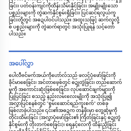
ခြင်း၊ ပတ်ဝန်းကျင်ကိုထိန်းသိမ်းနိုင်ခြင်း၊ အမျိုးမျိုးသော
ပစ္စည်းများကို တွဲဆက်နိုင်စွမ်းရှိခြင်း၊ ပြင်ဆင်ရလွယ်ကူ
ခြင်းတို့တွင် အဓဍပါဝင်ပါသည်။ အထူးသဖြင့် ဆက်လူလို့
စ် ပစ္စည်းများကို တွဲဆက်ရာတွင် အသုံးပြုရန် သင့်တော်
ပါသည်။
အပေါ်လွှာ
ပေါလီဗင်မက်အယ်ကိုဟော်လ်သည် ဖလင့်ပုံဖော်ခြင်းကို
ခိုင်မာစေခြင်း၊ အင်တာဖေ့စ်တွင် ဓဍုတွဲခြင်း၊ တည်ဆောက်
မှုကို အကောင်းဆုံးဖြစ်စေခြင်း၊ လုပ်ဆောင်ချက်များကို
ပြုပြင်ခြင်း စသည့် နည်းလမ်းလေးမျိုးကို အသုံးပြု၍
အလွှာပြင်စနစ်တွင် "စွမ်းဆောင်ရည်ကူးစက်" တစ်ခု
ဖြစ်လာခဲ့ပါသည်။ ၎င်း၏အဓဍက တန်ဖိုးမှာ တွေ့ဆုံမှုကို
တိုင်းထိမ်းခြင်း (အလွှာပုံဖော်ခြင်း၏ ကြိတ်ခြင်းနှင့် ဓဍုတွဲ
နိုင်စွမ်းကို တိုးတက်စေခြင်း)၊ ရေနှင့်လေကို ထိန်းညှိခြင်း