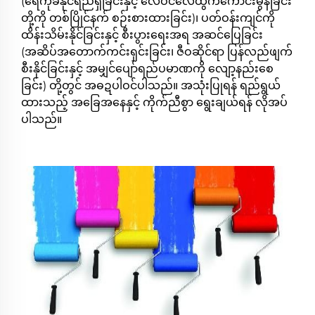
(ရေကိုခံနိုင်ရည်ရှိခြင်းနှင့် လေဝင်လေထွက်ကောင်းမွန်ခြင်း
တို့ကို တစ်ပြိုင်နက် စဉ်းစားထားခြင်း)၊ ပတ်ဝန်းကျင်ကို
ထိန်းသိမ်းနိုင်ခြင်းနှင့် စီးပွားရေးအရ အဆင်ပြေခြင်း
(အဆိပ်အတောက်ကင်းရှင်းခြင်း၊ ဇီဝဆိုင်ရာ ပြန်လည်ဖျက်
စီးနိုင်ခြင်းနှင့် အမျှင်ပျော်ရည်ပမာဏကို လျော့နည်းစေ
ခြင်း) တို့တွင် အဓဍပါဝင်ပါသည်။ အသုံးပြုရန် ရည်ရွယ်
ထားသည့် အခြေအနေနှင့် ကိုက်ညီစွာ ရွေးချယ်ရန် လိုအပ်
ပါသည်။