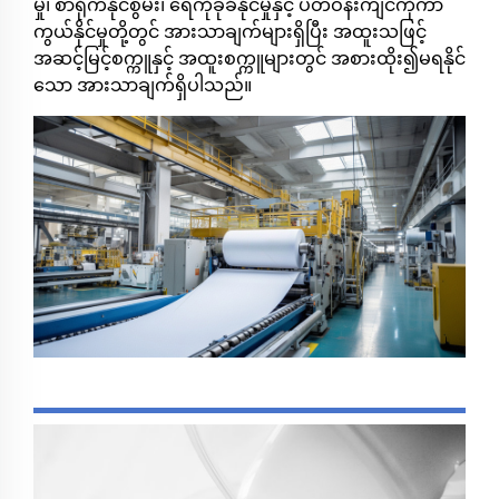
မှု၊ စာရိုက်နိုင်စွမ်း၊ ရေကိုခုခံနိုင်မှုနှင့် ပတ်ဝန်းကျင်ကိုကာ
ကွယ်နိုင်မှုတို့တွင် အားသာချက်များရှိပြီး အထူးသဖြင့်
အဆင့်မြင့်စက္ကူနှင့် အထူးစက္ကူများတွင် အစားထိုး၍မရနိုင်
သော အားသာချက်ရှိပါသည်။