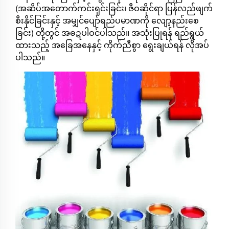
(အဆိပ်အတောက်ကင်းရှင်းခြင်း၊ ဇီဝဆိုင်ရာ ပြန်လည်ဖျက်
စီးနိုင်ခြင်းနှင့် အမျှင်ပျော်ရည်ပမာဏကို လျော့နည်းစေ
ခြင်း) တို့တွင် အဓဍပါဝင်ပါသည်။ အသုံးပြုရန် ရည်ရွယ်
ထားသည့် အခြေအနေနှင့် ကိုက်ညီစွာ ရွေးချယ်ရန် လိုအပ်
ပါသည်။