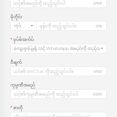
0/100
မိုဘိုင်း
ကုဒ်
0/16
ဝှပ်စ်အက်ပ်
ကျေးဇူးပြု၍ သင့် WhatsApp အမည်ကို ထည့်သွင်းပါ
ဝီချက်
0/100
ကုမ္ပဏီအမည်
0/200
စာတို