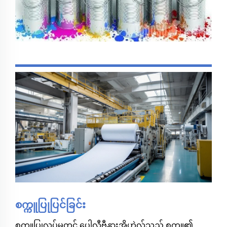
စက္ကူပြုပြင်ခြင်း
စက္ကူပြုလုပ်မှုတွင် ပေါလီဗီနွားအိုဟဲလ်သည် စက္ကူ၏