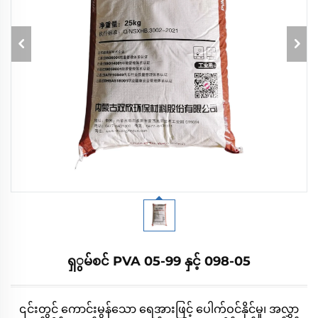
ရှွမ်စင် PVA 05-99 နှင့် 098-05
၎င်းတွင် ကောင်းမွန်သော ရေအားဖြင့် ပေါက်ဝင်နိုင်မှု၊ အလွှာ