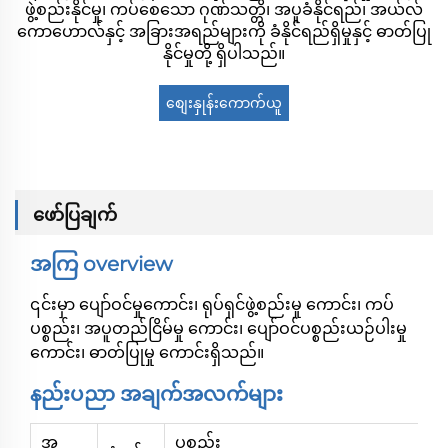
ဖွဲ့စည်းနိုင်မှု၊ ကပ်စေသော ဂုဏ်သတ္တိ၊ အပူခံနိုင်ရည်၊ အယ်လ်
ကောဟောလ်နှင့် အခြားအရည်များကို ခံနိုင်ရည်ရှိမှုနှင့် ဓာတ်ပြု
နိုင်မှုတို့ ရှိပါသည်။
စျေးနှုန်းကောက်ယူ
ရန်
ဖော်ပြချက်
အကြ overview
၎င်းမှာ ပျော်ဝင်မှုကောင်း၊ ရုပ်ရှင်ဖွဲ့စည်းမှု ကောင်း၊ ကပ်
ပစ္စည်း၊ အပူတည်ငြိမ်မှု ကောင်း၊ ပျော်ဝင်ပစ္စည်းယဉ်ပါးမှု
ကောင်း၊ ဓာတ်ပြုမှု ကောင်းရှိသည်။
နည်းပညာ အချက်အလက်များ
အ
ပစ္စည်း