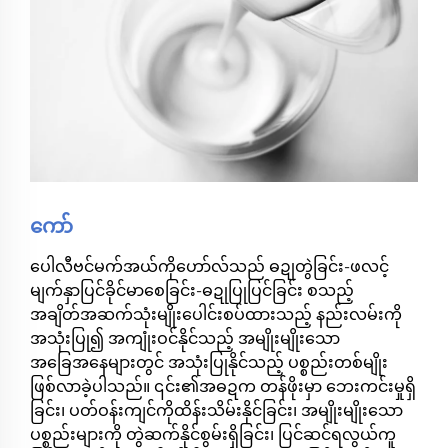
ကော်
ပေါလီဗင်မက်အယ်ကိုဟော်လ်သည် ဓဍုတွဲခြင်း-ဖလင့်
မျက်နှာပြင်ခိုင်မာစေခြင်း-ဓဍုပြုပြင်ခြင်း စသည့်
အချိတ်အဆက်သုံးမျိုးပေါင်းစပ်ထားသည့် နည်းလမ်းကို
အသုံးပြု၍ အကျုံးဝင်နိုင်သည့် အမျိုးမျိုးသော
အခြေအနေများတွင် အသုံးပြုနိုင်သည့် ပစ္စည်းတစ်မျိုး
ဖြစ်လာခဲ့ပါသည်။ ၎င်း၏အဓဍက တန်ဖိုးမှာ ဘေးကင်းမှုရှိ
ခြင်း၊ ပတ်ဝန်းကျင်ကိုထိန်းသိမ်းနိုင်ခြင်း၊ အမျိုးမျိုးသော
ပစ္စည်းများကို တွဲဆက်နိုင်စွမ်းရှိခြင်း၊ ပြင်ဆင်ရလွယ်ကူ