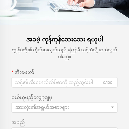
အခမဲ့ ကုန်ကုန်သေးသေး ရယူပါ
ကျွန်ုပ်တို့၏ ကိုယ်စားလှယ်သည် မကြာမီ သင့်ထံသို့ ဆက်သွယ်
ပါမည်။
အီးမေးလ်
0/100
ဝယ်ယူမည့်လျှော့ချမှု
အားလုံး၏အရွယ်အစားများ
အမည်