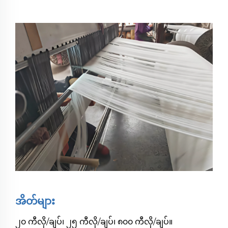
အိတ်များ
၂၀ ကီလို/ချပ်၊ ၂၅ ကီလို/ချပ်၊ ၈၀၀ ကီလို/ချပ်။