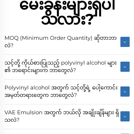
မေးခွန်းများရှိပါ
သလား?
MOQ (Minimum Order Quantity) ဆိုတာဘာ
လဲ?
သင့်တို့ ကိုယ်စားပြုသည့် polyvinyl alcohol များ
၏ ဘရောင်းများက ဘာတွေလဲ?
Polyvinyl alcohol အတွက် သင့်တို့ရဲ့ ပေါ့ကောင်း
အမှတ်တရားတွေက ဘာတွေလဲ?
VAE Emulsion အတွက် ဘယ်လို အချိုးချိန်များ ရှိ
သလဲ?