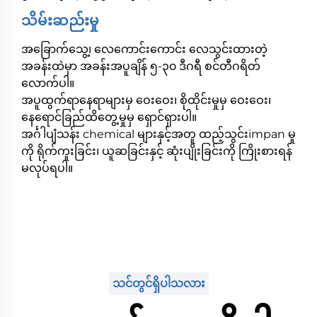
သိမ်းဆည်းမှု
အခြောက်သွေ့၊ လေကောင်းကောင်း လေသွင်းထားတဲ့
အခန်းထဲမှာ အခန်းအပူချိန် ၅-၃၀ ဒီဂရီ စင်တီဂရိတ်
လောက်ပါ။
အပူထွက်ရာနေရာများမှ ဝေးဝေး၊ စိုထိုင်းမှုမှ ဝေးဝေး၊
နေရောင်ခြည်ထိတွေ့မှုမှ ရှောင်ရှားပါ။
အင်္ဂါပျံသန်း chemical များနှင့်အတူ ထည့်သွင်းimpan မှု
ကို ရိုက်ကူးခြင်း၊ ယူဆခြင်းနှင့် ဆုံးပျိုးခြင်းကို ကြိုးစားရန်
မလုပ်ရပါ။
သင်တွင်ရှိပါသလား