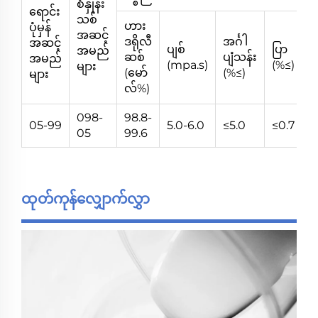
စံနှုန်း
ရောင်း
သစ်
ဟား
ပုံမှန်
အဆင့်
ဒရိုလီ
အင်္ဂါ
အဆင့်
ပျစ်
ပြာ
P
အမည်
ဆစ်
ပျံသန်း
အမည်
(mpa.s)
(%≤)
(တ
များ
(မော်
(%≤)
များ
လ်%)
098-
98.8-
05-99
5.0-6.0
≤5.0
≤0.7
5
05
99.6
ထုတ်ကုန်လျှောက်လွှာ