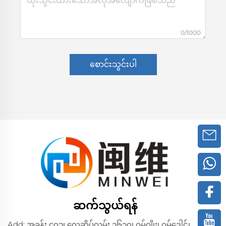
0/1000
စောင်းသွင်းပါ
ဆက်သွယ်ရန်
Add: အခန်း ၄၀၁၊ လေဆိပ်လမ်း ၁၆၃၀၊ ဂွမ်ဂျိုး၊ ဂွမ်ဒေါင်၊