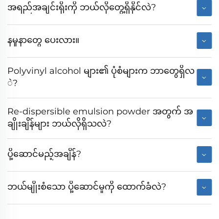
အရည်အချင်းရိုးကို ဘယ်လိုတွေ့ရှိနိုင်လဲ?
နမူနာတွေ ပေးလား။
Polyvinyl alcohol များ၏ ပုံစံများက ဘာတွေရှိလ
ဲ?
Re-dispersible emulsion powder အတွက် အ
ချိုးချိန်များ ဘယ်လိုရှိသလဲ?
ပို့ဆောင်မည့်အချိန်?
ဘယ်မျိုးစံသော ပို့ဆောင်မှုကို ထောက်ခံလဲ?