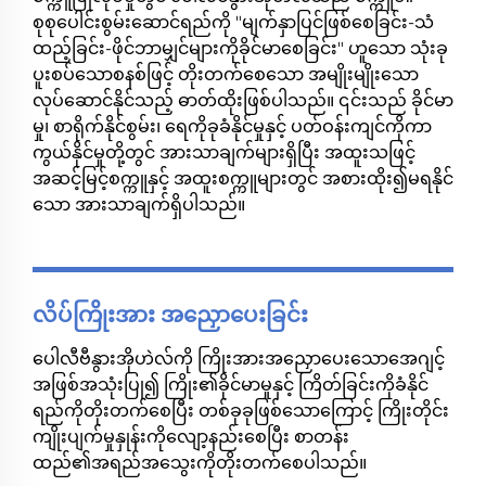
စုစုပေါင်းစွမ်းဆောင်ရည်ကို "မျက်နှာပြင်ဖြစ်စေခြင်း-သံ
ထည့်ခြင်း-ဖိုင်ဘာမျှင်များကိုခိုင်မာစေခြင်း" ဟူသော သုံးခု
ပူးစပ်သောစနစ်ဖြင့် တိုးတက်စေသော အမျိုးမျိုးသော
လုပ်ဆောင်နိုင်သည့် ဓာတ်ထိုးဖြစ်ပါသည်။ ၎င်းသည် ခိုင်မာ
မှု၊ စာရိုက်နိုင်စွမ်း၊ ရေကိုခုခံနိုင်မှုနှင့် ပတ်ဝန်းကျင်ကိုကာ
ကွယ်နိုင်မှုတို့တွင် အားသာချက်များရှိပြီး အထူးသဖြင့်
အဆင့်မြင့်စက္ကူနှင့် အထူးစက္ကူများတွင် အစားထိုး၍မရနိုင်
သော အားသာချက်ရှိပါသည်။
လိပ်ကြိုးအား အညှောပေးခြင်း
ပေါလီဗီနွားအိုဟဲလ်ကို ကြိုးအားအညှောပေးသောအေဂျင့်
အဖြစ်အသုံးပြု၍ ကြိုး၏ခိုင်မာမှုနှင့် ကြိတ်ခြင်းကိုခံနိုင်
ရည်ကိုတိုးတက်စေပြီး တစ်ခုခုဖြစ်သောကြောင့် ကြိုးတိုင်း
ကျိုးပျက်မှုနှုန်းကိုလျော့နည်းစေပြီး စာတန်း
ထည်၏အရည်အသွေးကိုတိုးတက်စေပါသည်။