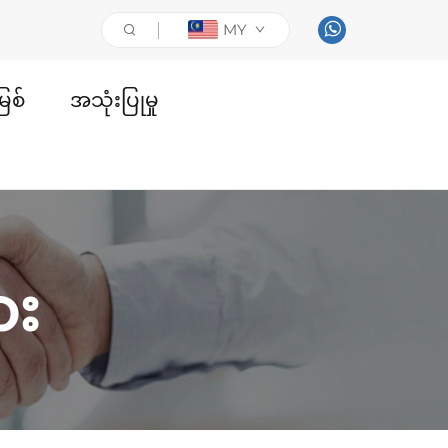
MY
ြစ်
အသုံးပြုမှု
ား