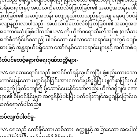
မာရိဇေးရှင်းနှင့် အယ်လ်ကိုဟော်လိစ်ဖြတ်ခြင်း၏ အဆင့်အတန်းပေ
ဖြတ်ခြင်း၏ အဆင့်အတန်း လျော့နည်းလာသည်နှင့်အမျှ ရေပျော်ဝင်နိုင်မှ
လျော့နည်းလာပါသည်။ အယ်လ်ကိုဟော်လိစ်ဖြတ်ခြင်း၏ အဆင့်အတန်းမှ
အကောင်းဆုံးဖြစ်ပါသည်။ PVA ကို ဟိုက်ဒရောဆီးလ်အုပ်စု (ဂလီ
အက်စီတဲဒိုင်းဒ်စသည်) ပါဝင်သော ပေါလာဆေးရောင်းများတွင် ပျော်
အားဖြင့် အန္တရာယ်မရှိသော အော်ဂဲနစ်ဆေးရောင်းများနှင့် အက်ဆစ်
ပိတ်ပင်စောင့်ရှောက်ရေးဂုဏ်သတ္တိများ-
PVA ရေဆေးရောင်းသည် ဖလင်ပိတ်ရန်လွယ်ကူပြီး ဖွဲ့စည်းထားသောဖလင
ကောင်းမွန်သော မက္ကင်နစ်ခြင်းအားကောင်းမွန်မှုရှိပြီး မျက်နှာပြင်မ
အငွေ့ကို ဖြတ်ကျော်၍ ပို့ဆောင်ပေးနိုင်သော်လည်း ဟိုက်ဒရိုဂျင်၊ အော
များ၏ စိမ့်ဝင်နိုင်မှုမှာ အလွန်နိမ့်ပါးပြီး ပတ်ဝန်းကျင်အပူချိန်ပ
သက်ရောက်ပါသည်။
ကပ်လျက်ပါဝင်မှု-
PVA ရေသည် ကော်ဖိုင်ဘာ၊ သစ်သား၊ စက္ကူနှင့် အခြားသော အပေါက်များ