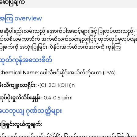
ဖော်ပြချက်
အကြ overview
အဆိုပါနည်းလမ်းသည် အောက်ပါအဆင့်များဖြင့် ပြုလုပ်ထားသည်-
ယ်လ်စီယမ်ကာဘိုက် အက်ဆီလက်လင်းနည်းဖြင့် ထုတ်လုပ်မှုလုပ်ငန်းစဉ
ပြုစက်ကို အသုံးပြုခြင်း၊ ဗီနိုင်းအက်ဆီတက်အက်ကို ကုန်ကြ
ထုတ်ကုန်အသေးစိတ်
Chemical Name:
ပေါလီဗင်းနိုင်းအယ်လ်ကိုဟော (PVA)
မီးလီကျူးလာရှိုင်း:
-[CH2CH(OH)]n
ုပ်ပိုးမှုသိသိမ်းနှုန်း-
0.4-0.5 g/ml
ယေဘုယျ ဂုဏ်သတ္တိများ
ဖြေရှင်းလွယ်ကူချက်:
၎င်းသည် ရေတွင်ပျော်ဝင်နိုင်ပြီး ပြာစင်သော ရေဆာလူရှင်းဖြစ်ပါသည