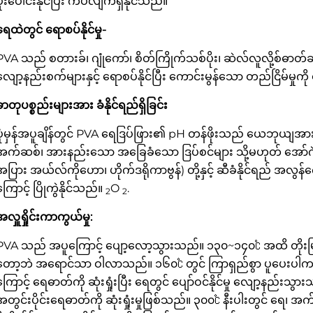
ပူးပေါင်းနိုင်ပြီး ကပ်လျက်ရှိနိုင်သည်။
ရေထဲတွင် ရောစပ်နိုင်မှု-
PVA သည် စတားခ်၊ ဂျုံကော်၊ စိတ်ကြိုက်သစ်ပိုး၊ ဆဲလ်လူလို့စ်ဓာတ်ဆာလ
လျော့နည်းစက်များနှင့် ရောစပ်နိုင်ပြီး ကောင်းမွန်သော တည်ငြိမ်မှုကို
ဓာတုပစ္စည်းများအား ခံနိုင်ရည်ရှိခြင်း
ပုံမှန်အပူချိန်တွင် PVA ရေဒြပ်ဖြား၏ pH တန်ဖိုးသည် ယေဘုယျအားဖ
အက်ဆစ်၊ အားနည်းသော အခြေခံသော ဒြပ်စင်များ သို့မဟုတ် အော်ဂ
အပြား အယ်လ်ကိုဟော၊ ဟိုက်ဒရိုကာဗွန်) တို့နှင့် ဆီခံနိုင်ရည် အလွန
ကြောင့် ပြိုကွဲနိုင်သည်။
O
.
2
2
အလှူရှိုင်းကာကွယ်မှု:
PVA သည် အပူကြောင့် ပျော့လော့သွားသည်။ ၁၃၀~၁၄၀℃ အထိ တိုးမြ
တော့ဘဲ အရောင်သာ ဝါလာသည်။ ၁၆၀℃ တွင် ကြာရှည်စွာ ပူပေးပါ
ကြောင့် ရေဓာတ်ကို ဆုံးရှုံးပြီး ရေတွင် ပျော်ဝင်နိုင်မှု လျော့နည
အတွင်းပိုင်းရေဓာတ်ကို ဆုံးရှုံးမှုဖြစ်သည်။ ၃၀၀℃ နီးပါးတွင် ရေ၊ 