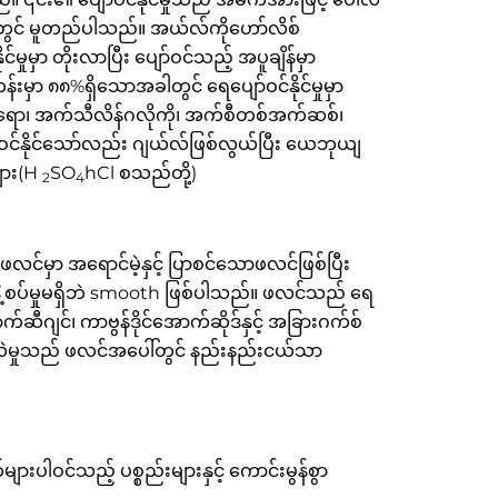
ါ်တွင် မူတည်ပါသည်။ အယ်လ်ကိုဟော်လိစ်
ုမှာ တိုးလာပြီး ပျော်ဝင်သည့် အပူချိန်မှာ
ာ ၈၈%ရှိသောအခါတွင် ရေပျော်ဝင်နိုင်မှုမှာ
ဆရော၊ အက်သီလိန်ဂလိုကို၊ အက်စီတစ်အက်ဆစ်၊
ဝင်နိုင်သော်လည်း ဂျယ်လ်ဖြစ်လွယ်ပြီး ယေဘုယျ
များ(H
SO
hCl စသည်တို့)
2
4
်မှာ အရောင်မဲ့နှင့် ပြာစင်သောဖလင်ဖြစ်ပြီး
ှာ နှံ့စပ်မှုမရှိဘဲ smooth ဖြစ်ပါသည်။ ဖလင်သည် ရေ
က်ဆီဂျင်၊ ကာဗွန်ဒိုင်အောက်ဆိုဒ်နှင့် အခြားဂက်စ်
ြောင်းလဲမှုသည် ဖလင်အပေါ်တွင် နည်းနည်းငယ်သာ
ပါဝင်သည့် ပစ္စည်းများနှင့် ကောင်းမွန်စွာ