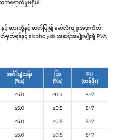
သက်ရောက်မှုမရှိပါ။
့် ဆားတို့နှင့် ဓာတ်ပြု၍ မော်လီကျူးအဒူးကိတ်
ု သတ်မှတ်ရန်နှင့် alcoholysis အဆင့်အမျိုးမျိုးရှိ PVA
အင်္ဂါပျံသန်း
ပြာ
PH
(%≤)
(%≤)
(တန်ဖိုး)
≤5.0
≤0.4
5~7
≤5.0
≤0.5
5~7
≤5.0
≤0.5
5~7
≤5.0
≤0.5
5~7