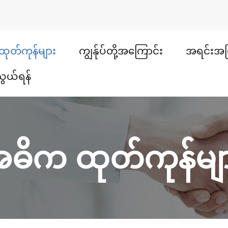
ထုတ်ကုန်များ
ကျွန်ုပ်တို့အကြောင်း
အရင်းအမ
သွယ်ရန်
ဓိက ထုတ်ကုန်မျ