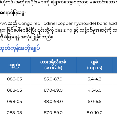
ဒီဟိုက်ဒ် (အတုံးအပိုင်းများကို ခြောက်သွေ့စေရာတွင် မကောင်းသော 
အရောင်ပြသမှု-
PVA သည် Congo red၊ iodine၊ copper hydroxide၊ boric acid နှင
များ ဖြစ်ပေါ်စေနိုင်ပြီး ၎င်းတို့ကို desizing နှင့် သန့်စင်မှုအဆင့်ကိ
ကို ခွဲခြားရန် အသုံးပြုနိုင်သည်။
ထုတ်ကုန်အတိုချုပ်
ဟားဒရိုလီဆစ်
ပျစ်
ပစ္စည်း
(မော်လ်%)
(mpa.s)
086-03
85.0-87.0
3.4-4.2
088-05
87.0-89.0
4.5-6.0
098-05
98.0-99.0
5.0-6.5
088-08
87.0-89.0
8.0-10.0