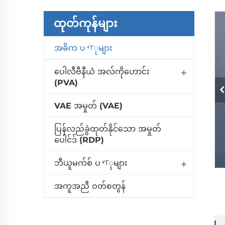
ထုတ်ကုန်များ
အဓိက ပণုများ
ပေါလီဗီနီယံ အလ်ကိုဟောင်း
(PVA)
VAE အမှုတ် (VAE)
ပြန်လည်ခွဲထုတ်နိုင်သော အမှုတ်
ပေါင်ဒ် (RDP)
ဘီယူမက်စ် ပণုများ
အကူအညီ ဝတ်စတွန်