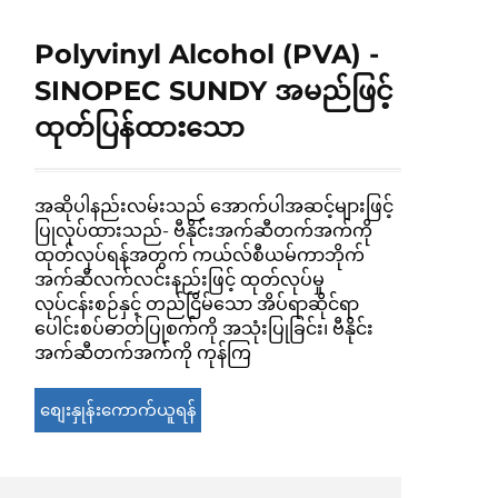
Polyvinyl Alcohol (PVA) -
SINOPEC SUNDY အမည်ဖြင့်
ထုတ်ပြန်ထားသော
အဆိုပါနည်းလမ်းသည် အောက်ပါအဆင့်များဖြင့်
ပြုလုပ်ထားသည်- ဗီနိုင်းအက်ဆီတက်အက်ကို
ထုတ်လုပ်ရန်အတွက် ကယ်လ်စီယမ်ကာဘိုက်
အက်ဆီလက်လင်းနည်းဖြင့် ထုတ်လုပ်မှု
လုပ်ငန်းစဉ်နှင့် တည်ငြိမ်သော အိပ်ရာဆိုင်ရာ
ပေါင်းစပ်ဓာတ်ပြုစက်ကို အသုံးပြုခြင်း၊ ဗီနိုင်း
အက်ဆီတက်အက်ကို ကုန်ကြ
စျေးနှုန်းကောက်ယူရန်