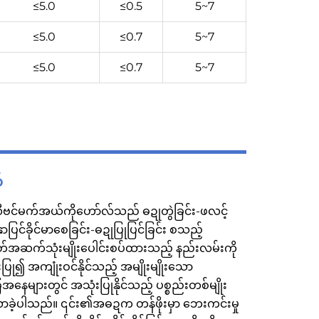
≤5.0
≤0.5
5~7
≤5.0
≤0.7
5~7
≤5.0
≤0.7
5~7
်
ီဗင်မက်အယ်ကိုဟော်လ်သည် ဓဍုတွဲခြင်း-ဖလင့်
ှာပြင်ခိုင်မာစေခြင်း-ဓဍုပြုပြင်ခြင်း စသည့်
တ်အဆက်သုံးမျိုးပေါင်းစပ်ထားသည့် နည်းလမ်းကို
ပြု၍ အကျုံးဝင်နိုင်သည့် အမျိုးမျိုးသော
နေများတွင် အသုံးပြုနိုင်သည့် ပစ္စည်းတစ်မျိုး
လာခဲ့ပါသည်။ ၎င်း၏အဓဍက တန်ဖိုးမှာ ဘေးကင်းမှု