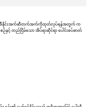
 ဗီနိုင်းအက်ဆီတက်အက်ကိုထုတ်လုပ်ရန်အတွက် က
်နှင့် တည်ငြိမ်သော အိပ်ရာဆိုင်ရာ ပေါင်းစပ်ဓာတ်
်။ ၎င်း၏ ပျော်ဝင်နိုင်မှုသည် အဓိကအားဖြင့် ပေါလီ