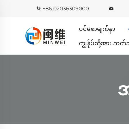
+86 02036309000
ပင်မစာမျက်နှာ
ကျွန်ုပ်တို့အား ဆက်
အ