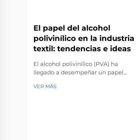
El papel del alcohol
polivinílico en la industria
textil: tendencias e ideas
El alcohol polivinílico (PVA) ha
llegado a desempeñar un papel
muy útil en el sector textil. Como
VER MÁS
siempre, este blog se centrará en el
PVA y en otras aplicaciones del PVA
en el sector textil, junto con las
tendencias responsables de dar
forma al futuro del PVA en el sector
textil.