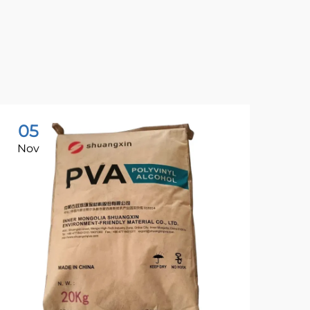
05
0
Nov
No