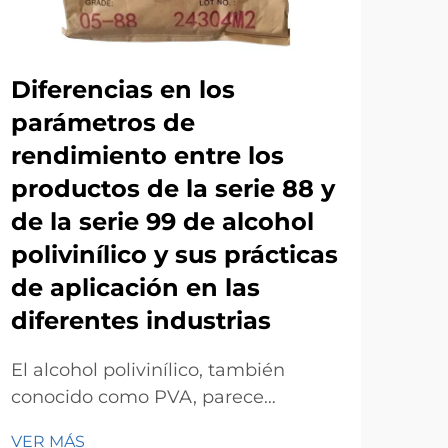
Diferencias en los
La 
parámetros de
pol
rendimiento entre los
mo
productos de la serie 88 y
El a
de la serie 99 de alcohol
con
polivinílico y sus prácticas
org
VER
de aplicación en las
gan
apli
diferentes industrias
artí
apli
El alcohol polivinílico, también
text
conocido como PVA, parece
adhe
adecuado para su uso en diversas
VER MÁS