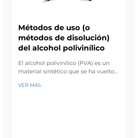
Métodos de uso (o
métodos de disolución)
del alcohol polivinílico
El alcohol polivinílico (PVA) es un
material sintético que se ha vuelto
muy popular en muchas industrias
VER MÁS
de todo el mundo. Este artículo
describe cómo se puede utilizar y
disolver el PVA y describe sus
propiedades, sus ventajas y su
aplicación de una manera más
práctica.