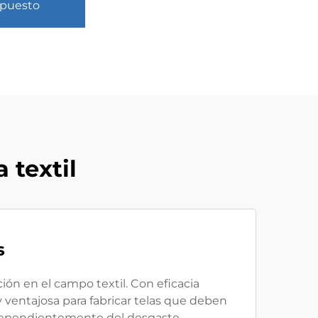
upuesto
 textil
s
ón en el campo textil. Con eficacia
uy ventajosa para fabricar telas que deben
independientemente del desgaste.