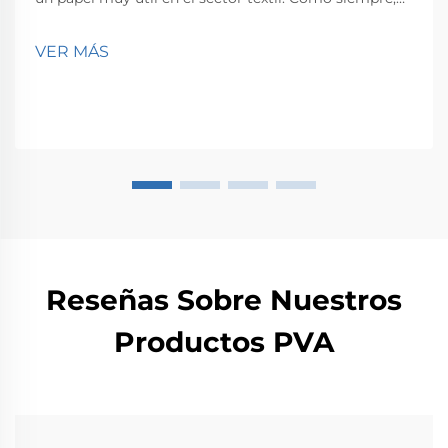
este blog se centrará en el PVA y en otras aplicaciones
del PVA en el sector textil, junto con las tendencias
VER MÁS
responsables de dar forma al futuro del PVA en el
sector textil.
Reseñas Sobre Nuestros
Productos PVA