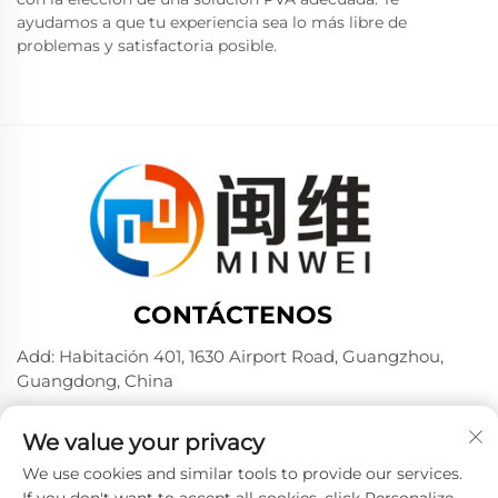
ayudamos a que tu experiencia sea lo más libre de
problemas y satisfactoria posible.
CONTÁCTENOS
Add: Habitación 401, 1630 Airport Road, Guangzhou,
Guangdong, China
Tel:
+86 02036309000
We value your privacy
Por teléfono / Wechat / WhatsApp:
+86 15180199394
+86 18475997413
We use cookies and similar tools to provide our services.