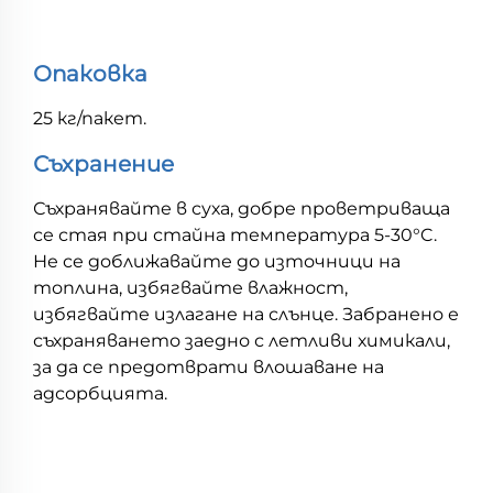
Опаковка
25 кг/пакет.
Съхранение
Съхранявайте в суха, добре проветриваща
се стая при стайна температура 5-30°C.
Не се доближавайте до източници на
топлина, избягвайте влажност,
избягвайте излагане на слънце. Забранено е
съхраняването заедно с летливи химикали,
за да се предотврати влошаване на
адсорбцията.