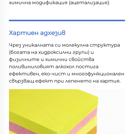
химична модификация (ацетализация).
Хартиен адхезив
Чрез уникалната си молекулна структура
(богата на хидроксилни групи) и
физичните и химични свойства
поливиниловият алкохол постига
ефективен, еко-чист и многофункционален
свързващ ефект при лепенето на хартия.