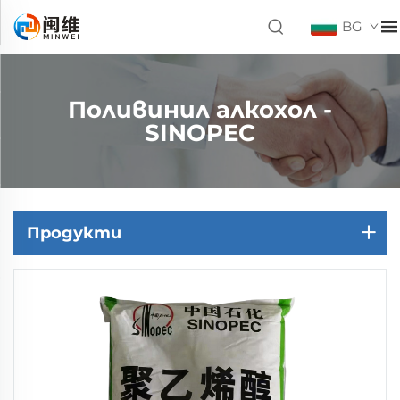
BG
Поливинил алкохол -
SINOPEC
Продукти