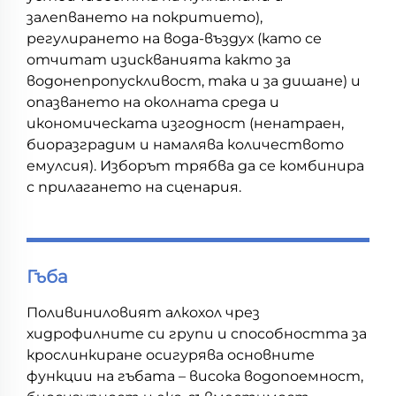
залепването на покритието),
регулирането на вода-въздух (като се
отчитат изискванията както за
водонепропускливост, така и за дишане) и
опазването на околната среда и
икономическата изгодност (ненатраен,
биоразградим и намалява количеството
емулсия). Изборът трябва да се комбинира
с прилагането на сценария.
Гъба
Поливиниловият алкохол чрез
хидрофилните си групи и способността за
крослинкиране осигурява основните
функции на гъбата – висока водопоемност,