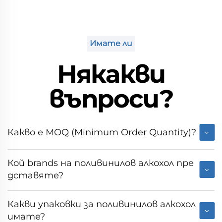
Имате ли
Някакви
въпроси?
Какво е MOQ (Minimum Order Quantity)?
Кой brands на поливинилов алкохол пре
дставяте?
Какви упаковки за поливинилов алкохол
имате?