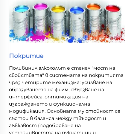
Покритие
Поливинил алкохолът е станал "мост на
свойствата" в системата на покритията
чрез четирите механизма: усилване на
образуването на филм, свързване на
интерфейса, оптимизация на
изграждането и функционална
модификация. Основната му стойност се
състои в баланса между твърдост и
гъвкавост (подобряване на
устойчивостта на пукнатини и