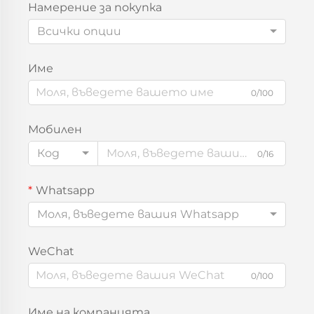
Намерение за покупка
Всички опции
Име
0/100
Мобилен
Код
0/16
Whatsapp
Моля, въведете вашия Whatsapp
WeChat
0/100
Име на компанията