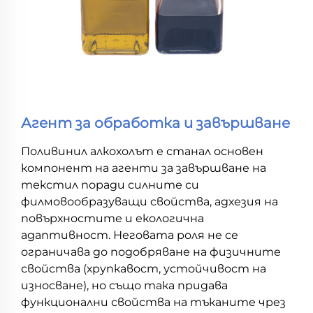
Агент за обработка и завършване
Поливинил алкохолът е станал основен
компонент на агенти за завършване на
текстил поради силните си
филмовообразуващи свойства, адхезия на
повърхностите и екологична
адаптивност. Неговата роля не се
ограничава до подобряване на физичните
свойства (хрупкавост, устойчивост на
износване), но също така придава
функционални свойства на тъканите чрез