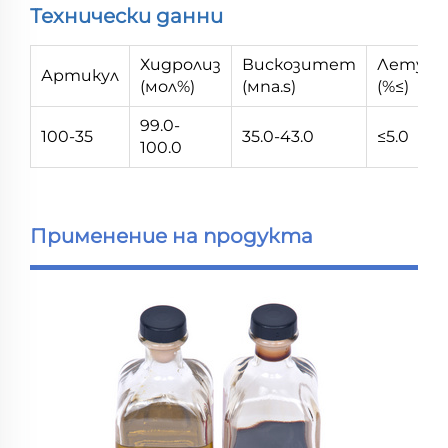
Технически данни
Хидролиз
Вискозитет
Летув
Артикул
(мол%)
(мпа.s)
(%≤)
99.0-
100-35
35.0-43.0
≤5.0
100.0
Применение на продукта