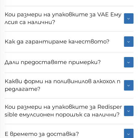
Кои размери на упаковките за VAE Ему
лсия са налични?
Как да гарантираме качеството?
Дали предоставяте примерки?
Какви форми на поливинилов алкохол п
редлагате?
Кои размери на упаковките за Redisper
sible емулсионен порошък са налични?
Е времето за доставка?