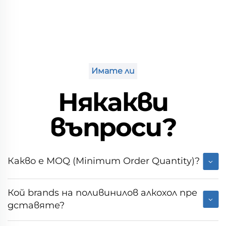
Имате ли
Някакви
въпроси?
Какво е MOQ (Minimum Order Quantity)?
Кой brands на поливинилов алкохол пре
дставяте?