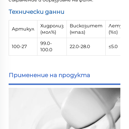
Технически данни
Хидролиз
Вискозитет
Летув
Артикул
(мол%)
(мпа.s)
(%≤)
99.0-
100-27
22.0-28.0
≤5.0
100.0
Применение на продукта