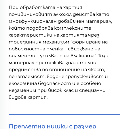
При обработката на хартия
поливиниловият алкохол действа като
многфункционален добавъчен материал,
който подобрява комплексните
характеристики на хартията чрез
триединния механизъм "формиране на
повърхностна пленка – свързване на
пигменти – усилване на влакната". Този
материал притежава значителни
предимства по отношение на якост,
печатаемост, водонепропускливост и
екологична безопасност и е особено
незаменим при висок клас и специални
видове хартия.
Преплетно нишки с размер