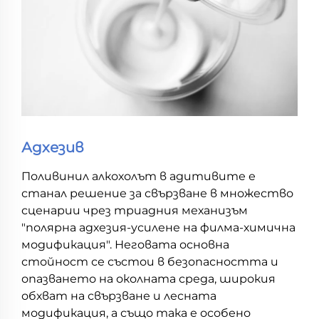
Адхезив
Поливинил алкохолът в адитивите е
станал решение за свързване в множество
сценарии чрез триадния механизъм
"полярна адхезия-усилене на филма-химична
модификация". Неговата основна
стойност се състои в безопасността и
опазването на околната среда, широкия
обхват на свързване и лесната
модификация, а също така е особено