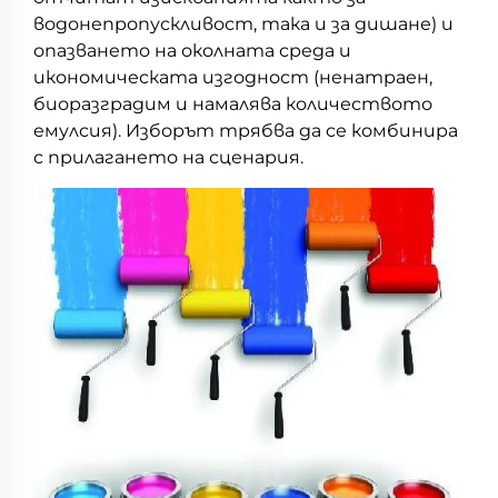
водонепропускливост, така и за дишане) и
опазването на околната среда и
икономическата изгодност (ненатраен,
биоразградим и намалява количеството
емулсия). Изборът трябва да се комбинира
с прилагането на сценария.