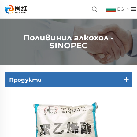
BG
Поливинил алкохол -
SINOPEC
Продукти