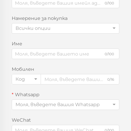
0/100
Намерение за покупка
Всички опции
Име
0/100
Мобилен
Код
0/16
Whatsapp
Моля, въведете вашия Whatsapp
WeChat
0/100