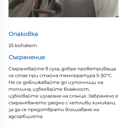
Опаковка
25 кг/пакет.
Съхранение
Съхранявайте в суха, добре проветриваща
се стая при стайна температура 5-30°C.
Не се доближавайте до източници на
топлина, избягвайте влажност,
избягвайте излагане на слънце. Забранено е
съхраняването заедно с летливи химикали,
за да се предотврати влошаване на
адсорбцията.