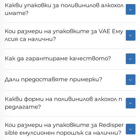
Какви упаковки за поливинилов алкохол
имате?
Кои размери на упаковките за VAE Ему
лсия са налични?
Как да гарантираме качеството?
Дали предоставяте примерки?
Какви форми на поливинилов алкохол п
редлагате?
Кои размери на упаковките за Redisper
sible емулсионен порошък са налични?