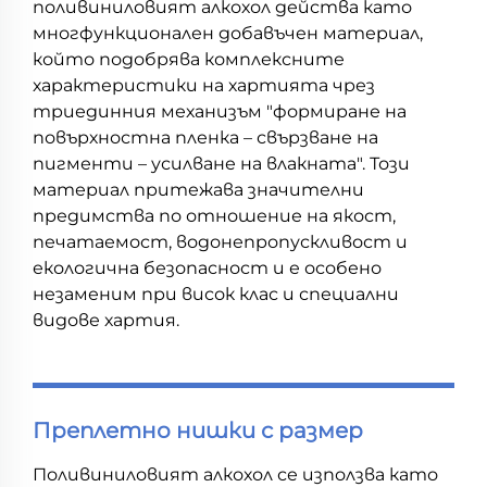
поливиниловият алкохол действа като
многфункционален добавъчен материал,
който подобрява комплексните
характеристики на хартията чрез
триединния механизъм "формиране на
повърхностна пленка – свързване на
пигменти – усилване на влакната". Този
материал притежава значителни
предимства по отношение на якост,
печатаемост, водонепропускливост и
екологична безопасност и е особено
незаменим при висок клас и специални
видове хартия.
Преплетно нишки с размер
Поливиниловият алкохол се използва като