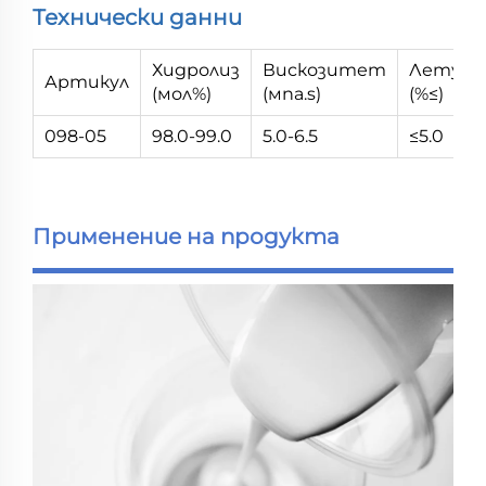
Технически данни
Хидролиз
Вискозитет
Летув
Артикул
(мол%)
(мпа.s)
(%≤)
098-05
98.0-99.0
5.0-6.5
≤5.0
Применение на продукта