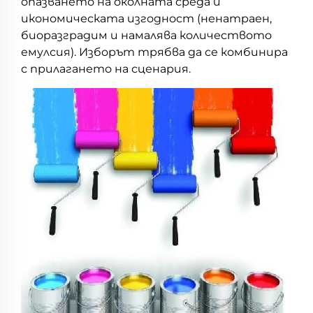
опазването на околната среда и
икономическата изгодност (ненатраен,
биоразградим и намалява количеството
емулсия). Изборът трябва да се комбинира
с прилагането на сценария.