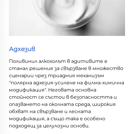
Адхезив
Поливинил алкохолът в адитивите е
станал решение за свързване в множество
сценарии чрез триадния механизъм
"полярна адхезия-усилене на филма-химична
модификация". Неговата основна
стойност се състои в безопасността и
опазването на околната среда, широкия
обхват на свързване и лесната
модификация, а също така е особено
подходящ за целулозни основи.