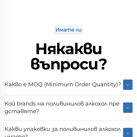
Имате ли
Някакви
въпроси?
Какво е MOQ (Minimum Order Quantity)?
Кой brands на поливинилов алкохол пре
дставяте?
Какви упаковки за поливинилов алкохол
имате?