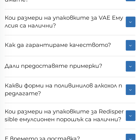
Кои размери на упаковките за VAE Ему
лсия са налични?
Как да гарантираме качеството?
Дали предоставяте примерки?
Какви форми на поливинилов алкохол п
редлагате?
Кои размери на упаковките за Redisper
sible емулсионен порошък са налични?
Е времето за доставка?