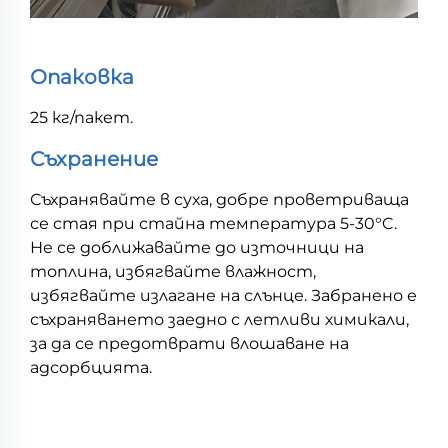
Опаковка
25 кг/пакет.
Съхранение
Съхранявайте в суха, добре проветриваща
се стая при стайна температура 5-30°C.
Не се доближавайте до източници на
топлина, избягвайте влажност,
избягвайте излагане на слънце. Забранено е
съхраняването заедно с летливи химикали,
за да се предотврати влошаване на
адсорбцията.