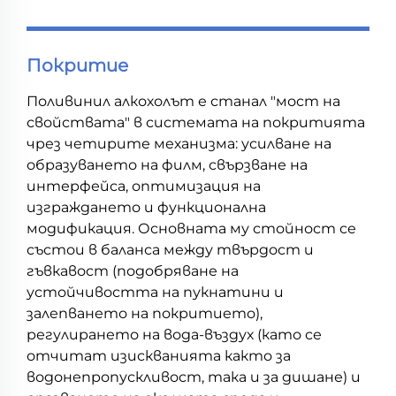
Покритие
Поливинил алкохолът е станал "мост на
свойствата" в системата на покритията
чрез четирите механизма: усилване на
образуването на филм, свързване на
интерфейса, оптимизация на
изграждането и функционална
модификация. Основната му стойност се
състои в баланса между твърдост и
гъвкавост (подобряване на
устойчивостта на пукнатини и
залепването на покритието),
регулирането на вода-въздух (като се
отчитат изискванията както за
водонепропускливост, така и за дишане) и