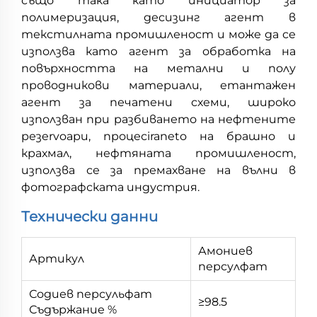
също така като инициатор за
полимеризация, десизинг агент в
текстилната промишленост и може да се
използва като агент за обработка на
повърхността на метални и полу
проводникови материали, етантажен
агент за печатени схеми, широко
използван при разбиването на нефтените
резervoари, процесiraneto на брашно и
крахмал, нефтяната промишленост,
използва се за премахване на вълни в
фотографската индустрия.
Технически данни
Амониев
Артикул
персулфат
Содиев персульфат
≥98.5
Съдържание %