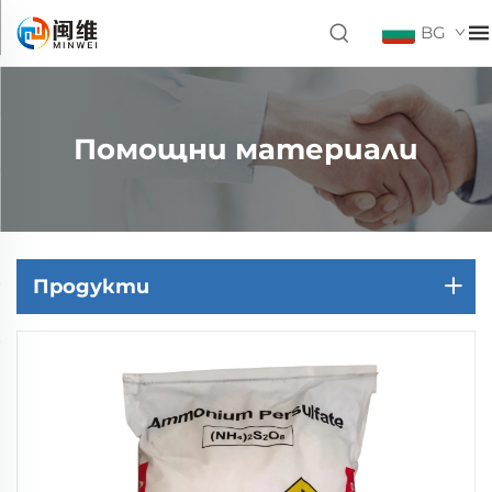
BG
Помощни материали
Продукти