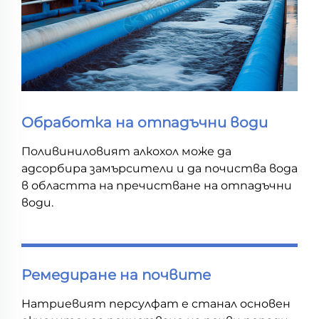
Обработка на отпадъчни води
Поливиниловият алкохол може да
адсорбира замърсители и да почиства вода
в областта на пречистване на отпадъчни
води.
Ремедиране на почвите
Натриевият персулфат е станал основен