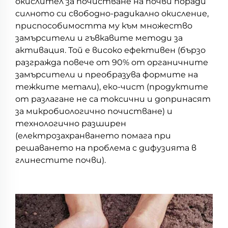
окислител за почистване на почви поради
силното си свободно-радикално окисление,
приспособимостта му към множество
замърсители и гъвкавите методи за
активация. Той е високо ефективен (бързо
разгражда повече от 90% от органичните
замърсители и преобразува формите на
тежките метали), еко-чист (продуктите
от разлагане не са токсични и допринасят
за микробиологично почистване) и
технологично разширен
(електрозахранването помага при
решаването на проблема с дифузията в
глинестите почви).