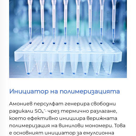
Инициатор на полимеризацията
Амониев персулфат генерира свободни
радикали SO₄⁻· чрез термично разлагане,
което ефективно инициира верижната
полимеризация на винилови мономери. Това
е основният инициатор за емулсионна