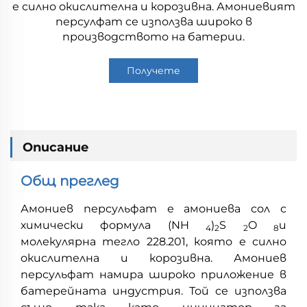
е силно окислителна и корозивна. Амониевият
персулфат се използва широко в
производството на батерии.
Получете
оферта
Описание
Общ преглед
Амониев персульфат е амониева сол с
химически формула (NH
)
S
O
и
4
2
2
8
молекулярна тегло 228.201, която е силно
окислителна и корозивна. Амониев
персульфат намира широко приложение в
батерейната индустрия. Той се използва