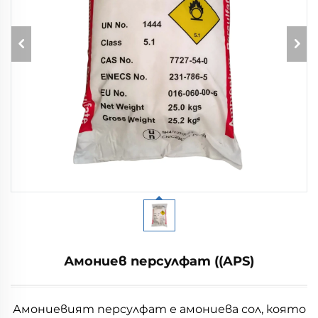
Амониев персулфат ((APS)
Амониевият персулфат е амониева сол, която