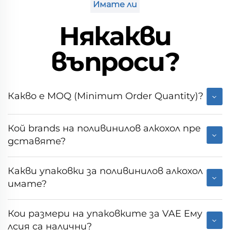
Имате ли
Някакви
въпроси?
Какво е MOQ (Minimum Order Quantity)?
Кой brands на поливинилов алкохол пре
дставяте?
Какви упаковки за поливинилов алкохол
имате?
Кои размери на упаковките за VAE Ему
лсия са налични?