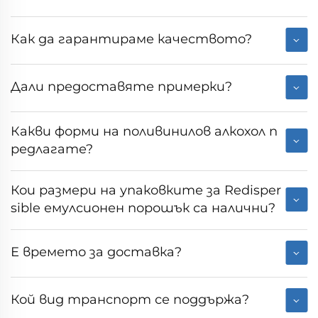
Как да гарантираме качеството?
Дали предоставяте примерки?
Какви форми на поливинилов алкохол п
редлагате?
Кои размери на упаковките за Redisper
sible емулсионен порошък са налични?
Е времето за доставка?
Кой вид транспорт се поддържа?