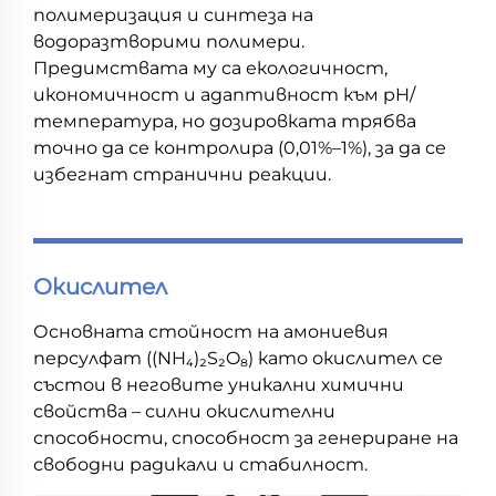
полимеризация и синтеза на
водоразтворими полимери.
Предимствата му са екологичност,
икономичност и адаптивност към pH/
температура, но дозировката трябва
точно да се контролира (0,01%–1%), за да се
избегнат странични реакции.
Окислител
Основната стойност на амониевия
персулфат ((NH₄)₂S₂O₈) като окислител се
състои в неговите уникални химични
свойства – силни окислителни
способности, способност за генериране на
свободни радикали и стабилност.