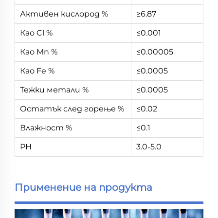
Активен кислород %
≥6.87
Као Cl %
≤0.001
Као Mn %
≤0.00005
Као Fe %
≤0.0005
Тежки метали %
≤0.0005
Остатък след горење %
≤0.02
Влажност %
≤0.1
PH
3.0-5.0
Применение на продукта